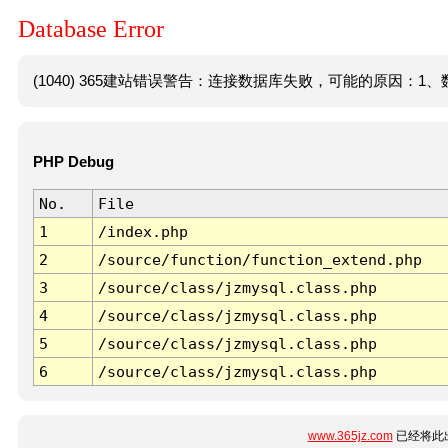
Database Error
(1040) 365建站错误警告：连接数据库失败，可能的原因：1、数
PHP Debug
No.
File
1
/index.php
2
/source/function/function_extend.php
3
/source/class/jzmysql.class.php
4
/source/class/jzmysql.class.php
5
/source/class/jzmysql.class.php
6
/source/class/jzmysql.class.php
www.365jz.com
已经将此