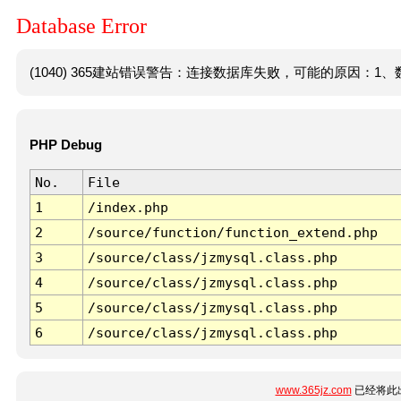
Database Error
(1040) 365建站错误警告：连接数据库失败，可能的原因：1、数
PHP Debug
No.
File
1
/index.php
2
/source/function/function_extend.php
3
/source/class/jzmysql.class.php
4
/source/class/jzmysql.class.php
5
/source/class/jzmysql.class.php
6
/source/class/jzmysql.class.php
www.365jz.com
已经将此