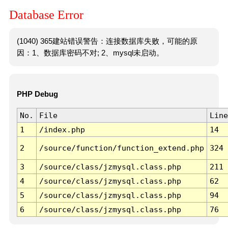
Database Error
(1040) 365建站错误警告：连接数据库失败，可能的原
因：1、数据库密码不对; 2、mysql未启动。
PHP Debug
No.
File
Line
1
/index.php
14
2
/source/function/function_extend.php
324
3
/source/class/jzmysql.class.php
211
4
/source/class/jzmysql.class.php
62
5
/source/class/jzmysql.class.php
94
6
/source/class/jzmysql.class.php
76