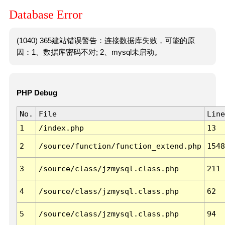
Database Error
(1040) 365建站错误警告：连接数据库失败，可能的原
因：1、数据库密码不对; 2、mysql未启动。
PHP Debug
No.
File
Line
1
/index.php
13
2
/source/function/function_extend.php
1548
3
/source/class/jzmysql.class.php
211
4
/source/class/jzmysql.class.php
62
5
/source/class/jzmysql.class.php
94