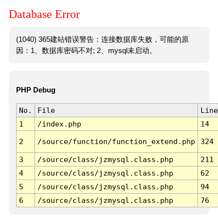
Database Error
(1040) 365建站错误警告：连接数据库失败，可能的原
因：1、数据库密码不对; 2、mysql未启动。
PHP Debug
No.
File
Line
1
/index.php
14
2
/source/function/function_extend.php
324
3
/source/class/jzmysql.class.php
211
4
/source/class/jzmysql.class.php
62
5
/source/class/jzmysql.class.php
94
6
/source/class/jzmysql.class.php
76