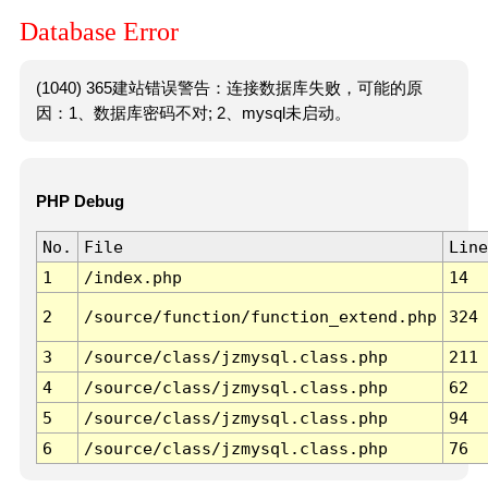
Database Error
(1040) 365建站错误警告：连接数据库失败，可能的原
因：1、数据库密码不对; 2、mysql未启动。
PHP Debug
No.
File
Line
1
/index.php
14
2
/source/function/function_extend.php
324
3
/source/class/jzmysql.class.php
211
4
/source/class/jzmysql.class.php
62
5
/source/class/jzmysql.class.php
94
6
/source/class/jzmysql.class.php
76