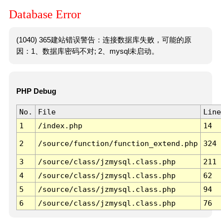
Database Error
(1040) 365建站错误警告：连接数据库失败，可能的原
因：1、数据库密码不对; 2、mysql未启动。
PHP Debug
No.
File
Line
1
/index.php
14
2
/source/function/function_extend.php
324
3
/source/class/jzmysql.class.php
211
4
/source/class/jzmysql.class.php
62
5
/source/class/jzmysql.class.php
94
6
/source/class/jzmysql.class.php
76