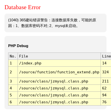
Database Error
(1040) 365建站错误警告：连接数据库失败，可能的原
因：1、数据库密码不对; 2、mysql未启动。
PHP Debug
No.
File
Line
1
/index.php
14
2
/source/function/function_extend.php
324
3
/source/class/jzmysql.class.php
211
4
/source/class/jzmysql.class.php
62
5
/source/class/jzmysql.class.php
94
6
/source/class/jzmysql.class.php
76