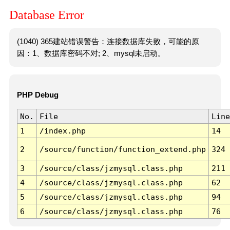
Database Error
(1040) 365建站错误警告：连接数据库失败，可能的原
因：1、数据库密码不对; 2、mysql未启动。
PHP Debug
No.
File
Line
1
/index.php
14
2
/source/function/function_extend.php
324
3
/source/class/jzmysql.class.php
211
4
/source/class/jzmysql.class.php
62
5
/source/class/jzmysql.class.php
94
6
/source/class/jzmysql.class.php
76