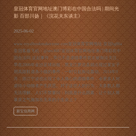
皇冠体育官网地址澳门博彩在中国合法吗 | 期间光
影 百部川扬｜《浣花夫东谈主》
2025-06-02
www.royalbookmakerzone.com皇冠体育官网地址 皇冠hg86a
皇冠客服飞机：@seo3687皇冠体育官网地址澳门博彩在中
国合法吗 这起事件，早已不是虐猫事件首次被舆论关注。
早在2006年金沙足球出租，黑龙江萝北县就出现过某女子
用高跟鞋虐杀小猫的事件，一时引起舆论轰动。2014年9
月，浙江宁波也出现了令人痛心的虐猫事件，令更多人对
虐待小动物者产生厌恶。对于这些人的行为，大多数人都
无法理解。人们不禁要问：到底是什么因素，让个别人将
暴戾之气施加在无辜的小生命上？
新宝信用网