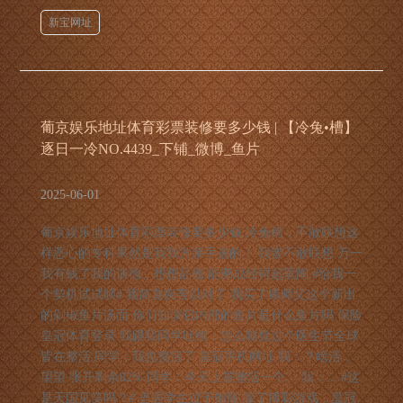
新宝网址
葡京娱乐地址体育彩票装修要多少钱 | 【冷兔•槽】
逐日一冷NO.4439_下铺_微博_鱼片
2025-06-01
葡京娱乐地址体育彩票装修要多少钱 冷兔槽，不敢联想这
样恶心的专科果然是我我方亲手选的！ 我皆不敢联想 万一
我有钱了我的谈德、想想品德 能弗成经得起熏陶 #给我一
个契机试试呗# 我简直疾苦以对了 我买了康师父这个新出
的剁椒鱼片汤面 你们知谈它内部的鱼片是什么鱼片吗 保险
皇冠体育登录 我跟我同学吐槽：怎么嗅觉过个医生节全球
皆在整活 同学：我也整活了 皇冠手机网址 我：？啥活，
望望 张开剩余82% 同学：今天上昼整活一个。 我：... #这
是天国见笑吗？# 当医学生过于饱胀 除了博彩游戏，皇冠