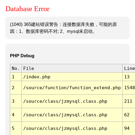
Database Error
(1040) 365建站错误警告：连接数据库失败，可能的原
因：1、数据库密码不对; 2、mysql未启动。
PHP Debug
No.
File
Line
1
/index.php
13
2
/source/function/function_extend.php
1548
3
/source/class/jzmysql.class.php
211
4
/source/class/jzmysql.class.php
62
5
/source/class/jzmysql.class.php
94