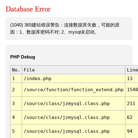
Database Error
(1040) 365建站错误警告：连接数据库失败，可能的原
因：1、数据库密码不对; 2、mysql未启动。
PHP Debug
No.
File
Line
1
/index.php
13
2
/source/function/function_extend.php
1548
3
/source/class/jzmysql.class.php
211
4
/source/class/jzmysql.class.php
62
5
/source/class/jzmysql.class.php
94