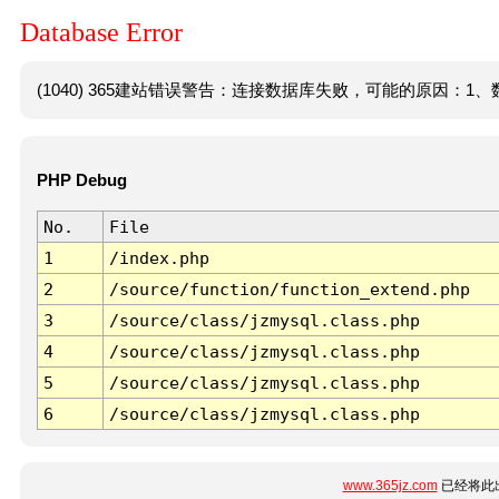
Database Error
(1040) 365建站错误警告：连接数据库失败，可能的原因：1、数
PHP Debug
No.
File
1
/index.php
2
/source/function/function_extend.php
3
/source/class/jzmysql.class.php
4
/source/class/jzmysql.class.php
5
/source/class/jzmysql.class.php
6
/source/class/jzmysql.class.php
www.365jz.com
已经将此