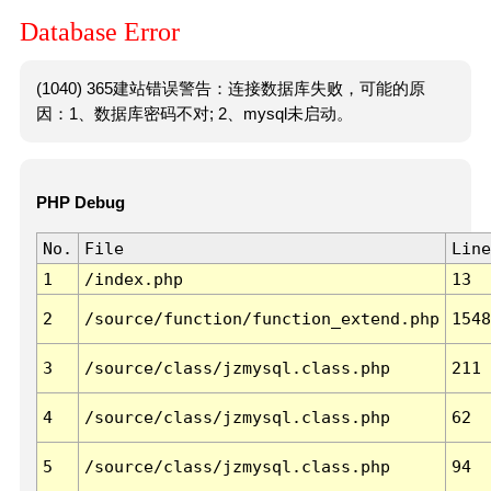
Database Error
(1040) 365建站错误警告：连接数据库失败，可能的原
因：1、数据库密码不对; 2、mysql未启动。
PHP Debug
No.
File
Line
1
/index.php
13
2
/source/function/function_extend.php
1548
3
/source/class/jzmysql.class.php
211
4
/source/class/jzmysql.class.php
62
5
/source/class/jzmysql.class.php
94