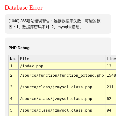
Database Error
(1040) 365建站错误警告：连接数据库失败，可能的原
因：1、数据库密码不对; 2、mysql未启动。
PHP Debug
No.
File
Line
1
/index.php
13
2
/source/function/function_extend.php
1548
3
/source/class/jzmysql.class.php
211
4
/source/class/jzmysql.class.php
62
5
/source/class/jzmysql.class.php
94