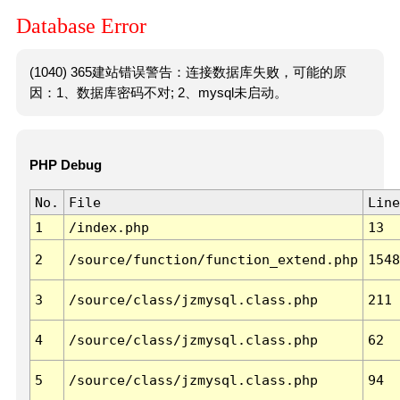
Database Error
(1040) 365建站错误警告：连接数据库失败，可能的原
因：1、数据库密码不对; 2、mysql未启动。
PHP Debug
No.
File
Line
1
/index.php
13
2
/source/function/function_extend.php
1548
3
/source/class/jzmysql.class.php
211
4
/source/class/jzmysql.class.php
62
5
/source/class/jzmysql.class.php
94