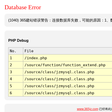
Database Error
(1040) 365建站错误警告：连接数据库失败，可能的原因：1、数
PHP Debug
No.
File
1
/index.php
2
/source/function/function_extend.php
3
/source/class/jzmysql.class.php
4
/source/class/jzmysql.class.php
5
/source/class/jzmysql.class.php
6
/source/class/jzmysql.class.php
www.365jz.com
已经将此