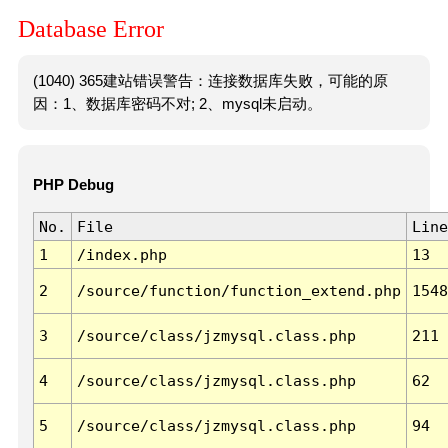
Database Error
(1040) 365建站错误警告：连接数据库失败，可能的原
因：1、数据库密码不对; 2、mysql未启动。
PHP Debug
No.
File
Line
1
/index.php
13
2
/source/function/function_extend.php
1548
3
/source/class/jzmysql.class.php
211
4
/source/class/jzmysql.class.php
62
5
/source/class/jzmysql.class.php
94