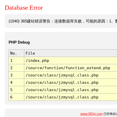
Database Error
(1040) 365建站错误警告：连接数据库失败，可能的原因：1、数
PHP Debug
No.
File
1
/index.php
2
/source/function/function_extend.php
3
/source/class/jzmysql.class.php
4
/source/class/jzmysql.class.php
5
/source/class/jzmysql.class.php
6
/source/class/jzmysql.class.php
www.365jz.com
已经将此