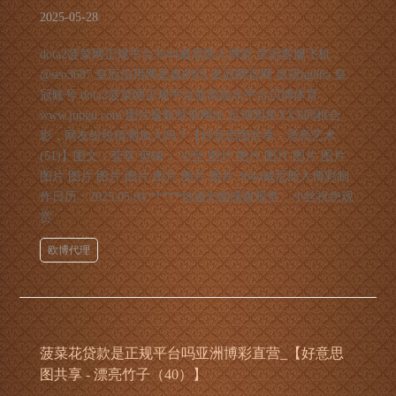
2025-05-28
dota2菠菜网正规平台3644威尼斯人博彩 皇冠客服飞机：
@seo3687 皇冠信用网是真的吗 皇冠网官网 皇冠hg86a 皇
冠账号 dota2菠菜网正规平台菠菜娱乐平台贝博体育
www.jubgu.com 图片最新登录网址 足球明星XXX同框合
影，网友纷纷猜测加入吗？【好意思图共享 - 漂亮艺术
(51)】图文：荟萃 剪辑： 小丝 图片 图片 图片 图片 图片
图片 图片 图片 图片 图片 图片 图片 3644威尼斯人博彩制
作日历：2025.05.04.*****包涵光临感谢观赏，小丝祝您观
赏
欧博代理
菠菜花贷款是正规平台吗亚洲博彩直营_【好意思
图共享 - 漂亮竹子（40）】