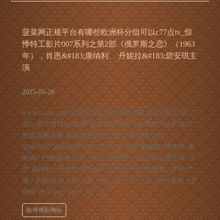
菠菜网正规平台有哪些欧洲杯分组可以c77点tv_惊
悸特工影片007系列之第2部《俄罗斯之恋》（1963
年），肖恩&#183;康纳利、 丹妮拉&#183;碧安琪主
演
2025-05-28
www.suxnv.com 菠菜网正规平台有哪些欧洲杯分组可以c77
点tv 图片智博app官网 菠菜网正规平台有哪些六合彩银河
酷娱官网在哪 皇冠信用盘怎么开 皇冠客服飞机：
@seo3687 皇冠体育hg86a 导演: 特伦斯·杨编剧: 理查德·麦
鲍姆 / 约翰娜·哈伍德 / 伊恩·弗莱明 / 伯克利·马瑟主演: 肖
恩·康纳利 / 丹妮拉·碧安琪 / 比德洛·阿门德里兹 / 罗蒂·兰
雅 / 罗伯特·肖上映日历: 1963-10-10片长: 115分钟雷迪（罗
伯特·肖 Robert Shaw 饰）是
欧博博彩网站