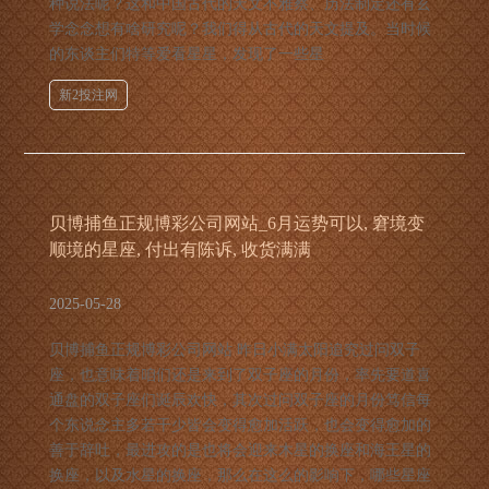
种说法呢？这和中国古代的天文不雅察、历法制定还有玄
学念念想有啥研究呢？我们得从古代的天文提及。当时候
的东谈主们特等爱看星星，发现了一些星
新2投注网
贝博捕鱼正规博彩公司网站_6月运势可以, 窘境变
顺境的星座, 付出有陈诉, 收货满满
2025-05-28
贝博捕鱼正规博彩公司网站 昨日小满太阳追究过问双子
座，也意味着咱们还是来到了双子座的月份，率先要道喜
通盘的双子座们诞辰欢快，其次过问双子座的月份笃信每
个东说念主多若干少皆会变得愈加活跃，也会变得愈加的
善于辞吐，最进攻的是也将会迎来木星的换座和海王星的
换座，以及水星的换座，那么在这么的影响下，哪些星座