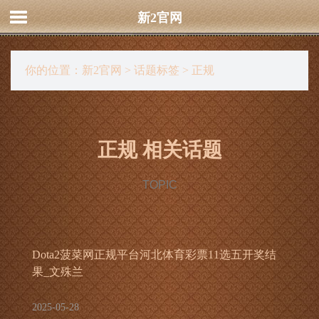
新2官网
你的位置：
新2官网
>
话题标签
> 正规
正规 相关话题
TOPIC
Dota2菠菜网正规平台河北体育彩票11选五开奖结
果_文殊兰
2025-05-28