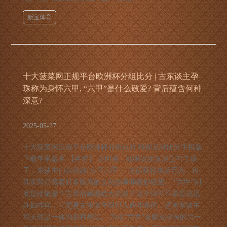
新宝体育
十大菠菜网正规平台欧洲杯分组比分 | 古东谈主孕
珠称为身怀六甲, “六甲”是什么敬爱? 背后蕴含何种
深意?
2025-05-27
十大菠菜网正规平台欧洲杯分组比分 球探足球比分手机版
下载苹果版本 【弁言】 古时候，如果说女东谈主有了孩
子，东谈主们会说她“身怀六甲”。这话听起来挺无为，但
其实背后藏着好多陈腐的文化故事和微妙敬爱。 “六甲”到
底是啥敬爱？它背后藏着啥大忠良？这个词可不单是说说
妊妇咋样，它更是古东谈主研讨人命咋来的，还有东谈主
和天然是一体的那种想法。 为啥“六甲”会酿成孕珠的另一