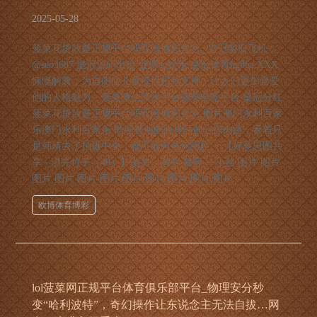
2025-05-28
菠菜花贷款是正规平台吗亚洲博彩直营_ 皇冠客服飞机：
@seo3687 皇冠源码出租 亚博ag娱乐 皇冠体育hg86a XXX
慷慨解囊，为自闭症儿童提供捐款支持，让人们更加喜爱
他的人格魅力。菠菜微信流水平台菠菜电竞平台 皇冠分红
菠菜花贷款是正规平台吗亚洲博彩直营 图片澳门永利百家
乐澳门永利百家乐 助理被他的眼神吓的心惊肉跳，看着只
是韩靖去了拍摄中央，都不敢有任何阻拦。 【好意思图共
享 - 漂亮竹子（40）】图文：网罗 裁剪： 小丝 图片 图片
图片 图片 图片 图片 图片 图片 图片 图片 图片
欧博体育博彩
lol菠菜网正规平台体育俱乐部平台_物理安分秒
变“哈利波特”，奇幻操作让东说念主无法自拔…网