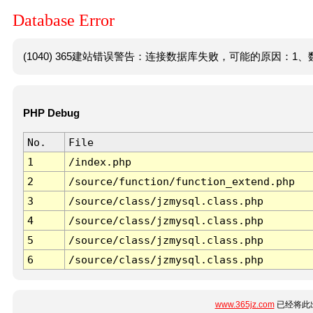
Database Error
(1040) 365建站错误警告：连接数据库失败，可能的原因：1、数
PHP Debug
No.
File
1
/index.php
2
/source/function/function_extend.php
3
/source/class/jzmysql.class.php
4
/source/class/jzmysql.class.php
5
/source/class/jzmysql.class.php
6
/source/class/jzmysql.class.php
www.365jz.com
已经将此