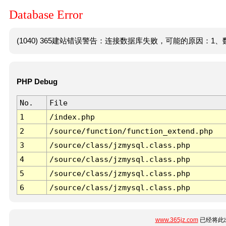
Database Error
(1040) 365建站错误警告：连接数据库失败，可能的原因：1、数
PHP Debug
No.
File
1
/index.php
2
/source/function/function_extend.php
3
/source/class/jzmysql.class.php
4
/source/class/jzmysql.class.php
5
/source/class/jzmysql.class.php
6
/source/class/jzmysql.class.php
www.365jz.com
已经将此