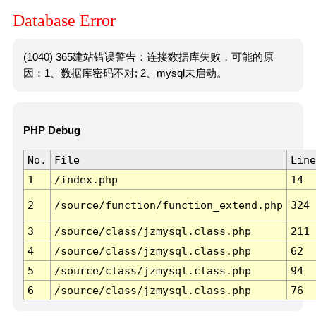
Database Error
(1040) 365建站错误警告：连接数据库失败，可能的原
因：1、数据库密码不对; 2、mysql未启动。
PHP Debug
No.
File
Line
1
/index.php
14
2
/source/function/function_extend.php
324
3
/source/class/jzmysql.class.php
211
4
/source/class/jzmysql.class.php
62
5
/source/class/jzmysql.class.php
94
6
/source/class/jzmysql.class.php
76