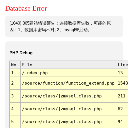
Database Error
(1040) 365建站错误警告：连接数据库失败，可能的原
因：1、数据库密码不对; 2、mysql未启动。
PHP Debug
No.
File
Line
1
/index.php
13
2
/source/function/function_extend.php
1548
3
/source/class/jzmysql.class.php
211
4
/source/class/jzmysql.class.php
62
5
/source/class/jzmysql.class.php
94