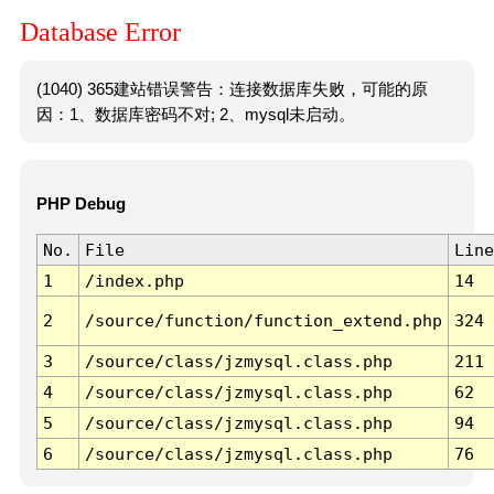
Database Error
(1040) 365建站错误警告：连接数据库失败，可能的原
因：1、数据库密码不对; 2、mysql未启动。
PHP Debug
No.
File
Line
1
/index.php
14
2
/source/function/function_extend.php
324
3
/source/class/jzmysql.class.php
211
4
/source/class/jzmysql.class.php
62
5
/source/class/jzmysql.class.php
94
6
/source/class/jzmysql.class.php
76