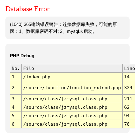
Database Error
(1040) 365建站错误警告：连接数据库失败，可能的原
因：1、数据库密码不对; 2、mysql未启动。
PHP Debug
No.
File
Line
1
/index.php
14
2
/source/function/function_extend.php
324
3
/source/class/jzmysql.class.php
211
4
/source/class/jzmysql.class.php
62
5
/source/class/jzmysql.class.php
94
6
/source/class/jzmysql.class.php
76