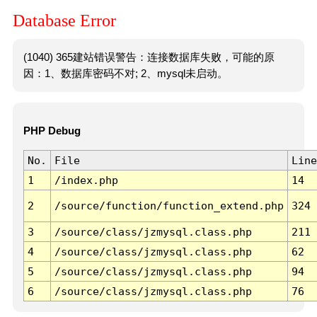
Database Error
(1040) 365建站错误警告：连接数据库失败，可能的原
因：1、数据库密码不对; 2、mysql未启动。
PHP Debug
No.
File
Line
1
/index.php
14
2
/source/function/function_extend.php
324
3
/source/class/jzmysql.class.php
211
4
/source/class/jzmysql.class.php
62
5
/source/class/jzmysql.class.php
94
6
/source/class/jzmysql.class.php
76