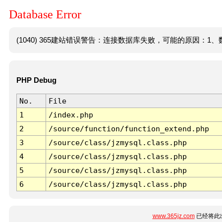
Database Error
(1040) 365建站错误警告：连接数据库失败，可能的原因：1、数
PHP Debug
No.
File
1
/index.php
2
/source/function/function_extend.php
3
/source/class/jzmysql.class.php
4
/source/class/jzmysql.class.php
5
/source/class/jzmysql.class.php
6
/source/class/jzmysql.class.php
www.365jz.com
已经将此