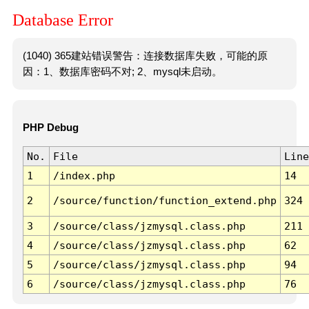
Database Error
(1040) 365建站错误警告：连接数据库失败，可能的原
因：1、数据库密码不对; 2、mysql未启动。
PHP Debug
No.
File
Line
1
/index.php
14
2
/source/function/function_extend.php
324
3
/source/class/jzmysql.class.php
211
4
/source/class/jzmysql.class.php
62
5
/source/class/jzmysql.class.php
94
6
/source/class/jzmysql.class.php
76