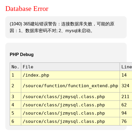
Database Error
(1040) 365建站错误警告：连接数据库失败，可能的原
因：1、数据库密码不对; 2、mysql未启动。
PHP Debug
No.
File
Line
1
/index.php
14
2
/source/function/function_extend.php
324
3
/source/class/jzmysql.class.php
211
4
/source/class/jzmysql.class.php
62
5
/source/class/jzmysql.class.php
94
6
/source/class/jzmysql.class.php
76