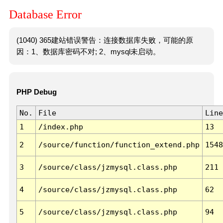
Database Error
(1040) 365建站错误警告：连接数据库失败，可能的原
因：1、数据库密码不对; 2、mysql未启动。
PHP Debug
No.
File
Line
1
/index.php
13
2
/source/function/function_extend.php
1548
3
/source/class/jzmysql.class.php
211
4
/source/class/jzmysql.class.php
62
5
/source/class/jzmysql.class.php
94