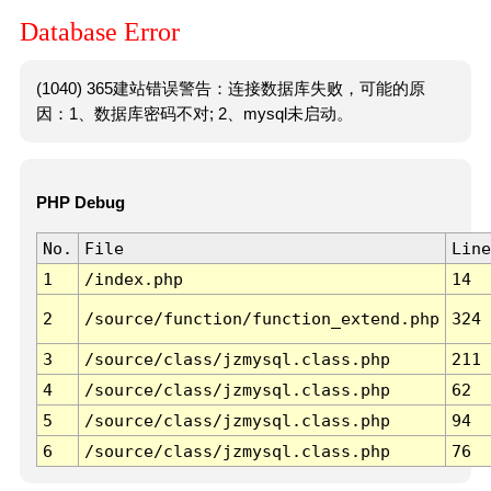
Database Error
(1040) 365建站错误警告：连接数据库失败，可能的原
因：1、数据库密码不对; 2、mysql未启动。
PHP Debug
No.
File
Line
1
/index.php
14
2
/source/function/function_extend.php
324
3
/source/class/jzmysql.class.php
211
4
/source/class/jzmysql.class.php
62
5
/source/class/jzmysql.class.php
94
6
/source/class/jzmysql.class.php
76